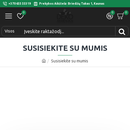
+370 633 33319
Prekybos Aikštelė: Briedžių Takas 1, Kaunas
0
0
0
Visos
SUSISIEKITE SU MUMIS
Susisiekite su mumis