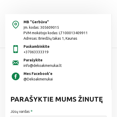
MB "Gerbūva"
Įm. kodas: 305609015
PVM mokėtojo kodas: LT100013409911
Adresas: Briedžių takas 1, Kaunas
Paskambinkite
+37063333319
Parašykite
info@dekoakmenukai.lt
Mes Facebook'e
@Dekoakmenukai
PARAŠYKTIE MUMS ŽINUTĘ
Jūsų vardas