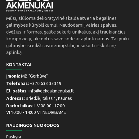
Mūsų siūloma dekoratyvinė skalda atveria begalines
galimybes kūrybiškumui. Naudodami įvairias spalvas,
dydžius ir formas, galite sukurti unikalius, akį traukiančius
kompozicijų akcentus savo sode ar aplink namus. Tai puiki
galimybė išreikšti asmeninį stilių ir sukurti išskirtinę
aplinką.
KONTAKTAI
Įmonė:
MB "Gerbūva"
Telefonas:
+370 633 33319
El. paštas:
info@dekoakmenukai.lt
Adresas:
Briedžių takas 1, Kaunas
Darbo laikas:
I-V 08:00 -17:00
VI 10:00 - 14:00 VII NEDIRBAME
NAUDINGOS NUORODOS
Paskyra