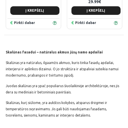
29.99€
Į KREPŠELĮ
Į KREPŠELĮ
Pirkti dabar
Pirkti dabar
Skalūnas fasadui – natūralus akmuo jūsų namo apdailai
Skalūnas yra natūralus, ilgaamžis akmuo, kuris tinka fasadų apdailai,
interjerui ir aplinkos dizainui. O jo struktūra ir atspalviai suteikia namui
modernumo, prabangos ir tvirtumo įspūdį.
Juodas skalūnas yra ypač populiarus šiuolaikinėje architektūroje, nes jis
dera su mediniais ir betoniniais paviršiais.
Skalūnas, kurį siūlome, yra aukštos kokybės, atsparus drėgmei ir
temperatūros svyravimams. Jis gali būti naudojamas fasadams,
tvorelėms, sienoms, kaminams ar interjero detalėms.