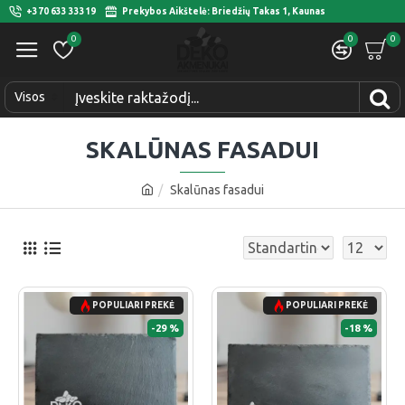
+370 633 33319
Prekybos Aikštelė: Briedžių Takas 1, Kaunas
0
0
0
Visos
SKALŪNAS FASADUI
Skalūnas fasadui
POPULIARI PREKĖ
POPULIARI PREKĖ
-29 %
-18 %