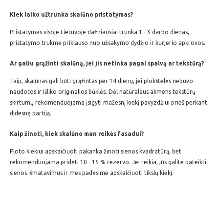
Kiek laiko užtrunka skalūno pristatymas?
Pristatymas visoje Lietuvoje dažniausiai trunka 1 - 3 darbo dienas,
pristatymo trukmė priklauso nuo užsakymo dydžio ir kurjerio apkrovos.
Ar galiu grąžinti skalūną, jei jis netinka pagal spalvą ar tekstūrą?
Taip, skalūnas gali būti grąžintas per 14 dienų, jei plokštelės nebuvo
naudotos ir išliko originalios būklės. Dėl natūralaus akmens tekstūrų
skirtumų rekomenduojama įsigyti mažesnį kiekį pavyzdžiui prieš perkant
didesnę partiją.
Kaip žinoti, kiek skalūno man reikės fasadui?
Ploto kiekiui apskaičiuoti pakanka žinoti sienos kvadratūrą, bet
rekomenduojama pridėti 10 - 15 % rezervo. Jei reikia, jūs galite pateikti
sienos išmatavimus ir mes padėsime apskaičiuoti tikslų kiekį.