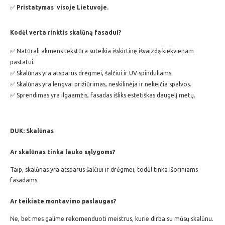
✅
Pristatymas visoje Lietuvoje.
Kodėl verta rinktis skalūną fasadui?
✅ Natūrali akmens tekstūra suteikia išskirtinę išvaizdą kiekvienam
pastatui.
✅ Skalūnas yra atsparus drėgmei, šalčiui ir UV spinduliams.
✅ Skalūnas yra lengvai prižiūrimas, neskilinėja ir nekeičia spalvos.
✅ Sprendimas yra ilgaamžis, fasadas išliks estetiškas daugelį metų.
DUK: Skalūnas
Ar skalūnas tinka lauko sąlygoms?
Taip, skalūnas yra atsparus šalčiui ir drėgmei, todėl tinka išoriniams
fasadams.
Ar teikiate montavimo paslaugas?
Ne, bet mes galime rekomenduoti meistrus, kurie dirba su mūsų skalūnu.