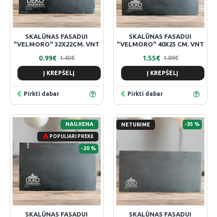
SKALŪNAS FASADUI
SKALŪNAS FASADUI
"VELMORO" 32X22CM. VNT
"VELMORO" 40X25 CM. VNT
0.99€
1.55€
1.40€
1.89€
Į KREPŠELĮ
Į KREPŠELĮ
Pirkti dabar
Pirkti dabar
NAUJIENA
-35 %
NETURIME
POPULIARI PREKĖ
-20 %
SKALŪNAS FASADUI
SKALŪNAS FASADUI