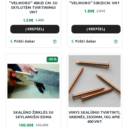
"VELMORO" 40X25 CM. SU
"VELMORO" 50X25CM. VNT
SKYLUTĖM TVIRTINIMUI
1.89€
2.91€
VNT
1.59€
1.99€
Į KREPŠELĮ
Į KREPŠELĮ
Pirkti dabar
Pirkti dabar
-26 %
SKALŪNO ŽIRKLĖS SU
VINYS SKALŪNUI TVIRTINTI,
SKYLAMUŠIU EDMA
VARINĖS, 3X35MM, 1KG APIE
400 VNT
100.00€
135.00€