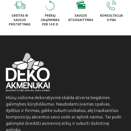
GREITAS IR
PREKIŲ
SAUGUS
KONSULTACIJA
SAUGUS
GRĄŽINIMAS
ATSISKAITYMAS
GYVAI
PRISTATYMAS
PER 14 D.D
Mūsų siūloma dekoratyvinė skalda atveria begalines
galimybes kūrybiškumui. Naudodami įvairias spalvas,
dydžius ir formas, galite sukurti unikalius, akį traukiančius
kompozicijų akcentus savo sode ar aplink namus. Tai puiki
galimybė išreikšti asmeninį stilių ir sukurti išskirtinę
aplinką.