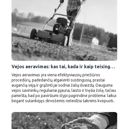
Vejos aeravimas: kas tai, kada ir kaip teisingai aeruoti veją
Vejos aeravimas yra viena efektyviausių priežiūros
procedūrų, padedančių atgaivinti sustingusią, prastai
augančią veją ir grąžinti jai sodriai žalią išvaizdą. Dauguma
vejos savininkų reguliariai pjauna, laisto ir tręšia žolę, tačiau
pamiršta, kad po paviršiumi slypi pagrindinė problema: laikui
bėgant sutankėjęs dirvožemis neleidžia šaknims kvėpuoti..