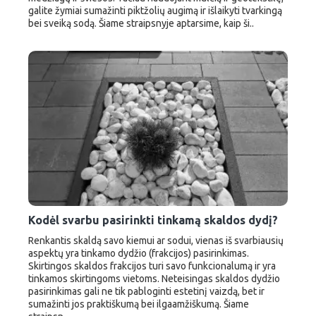
galite žymiai sumažinti piktžolių augimą ir išlaikyti tvarkingą
bei sveiką sodą. Šiame straipsnyje aptarsime, kaip ši..
Kodėl svarbu pasirinkti tinkamą skaldos dydį?
Renkantis skaldą savo kiemui ar sodui, vienas iš svarbiausių
aspektų yra tinkamo dydžio (frakcijos) pasirinkimas.
Skirtingos skaldos frakcijos turi savo funkcionalumą ir yra
tinkamos skirtingoms vietoms. Neteisingas skaldos dydžio
pasirinkimas gali ne tik pabloginti estetinį vaizdą, bet ir
sumažinti jos praktiškumą bei ilgaamžiškumą. Šiame