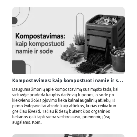
Kompostavimas: kaip kompostuoti namie ir sode
Dauguma žmonių apie kompostavimą susimąsto tada, kai
virtuvėje pradeda kauptis daržovių lupenos, o sode po
kiekvieno žolės pjovimo lieka kalnai augalinių atliekų. Iš
pirmo žvilgsnio tai atrodo kaip atliekos, kurias reikia kuo
greičiau išvežti. Tačiau iš tiesų būtent šios organinės
liekanos gali tapti viena vertingiausių priemonių jūsų
augalams. Kom..