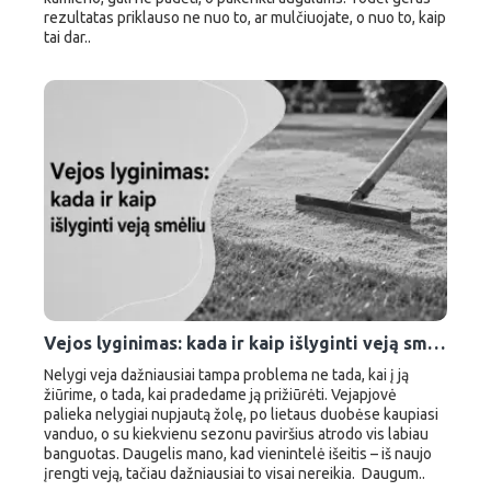
rezultatas priklauso ne nuo to, ar mulčiuojate, o nuo to, kaip
tai dar..
Vejos lyginimas: kada ir kaip išlyginti veją smėliu
Nelygi veja dažniausiai tampa problema ne tada, kai į ją
žiūrime, o tada, kai pradedame ją prižiūrėti. Vejapjovė
palieka nelygiai nupjautą žolę, po lietaus duobėse kaupiasi
vanduo, o su kiekvienu sezonu paviršius atrodo vis labiau
banguotas. Daugelis mano, kad vienintelė išeitis – iš naujo
įrengti veją, tačiau dažniausiai to visai nereikia. Daugum..