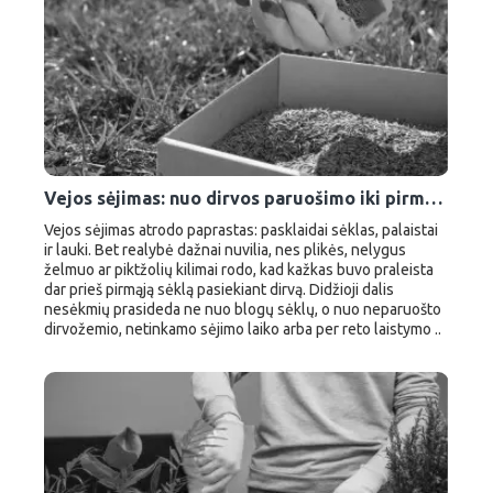
Vejos sėjimas: nuo dirvos paruošimo iki pirmo pjovimo
Vejos sėjimas atrodo paprastas: pasklaidai sėklas, palaistai
ir lauki. Bet realybė dažnai nuvilia, nes plikės, nelygus
želmuo ar piktžolių kilimai rodo, kad kažkas buvo praleista
dar prieš pirmąją sėklą pasiekiant dirvą. Didžioji dalis
nesėkmių prasideda ne nuo blogų sėklų, o nuo neparuošto
dirvožemio, netinkamo sėjimo laiko arba per reto laistymo ..