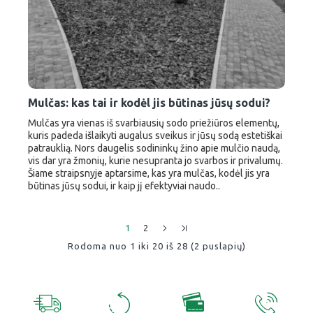
Mulčas: kas tai ir kodėl jis būtinas jūsų sodui?
Mulčas yra vienas iš svarbiausių sodo priežiūros elementų,
kuris padeda išlaikyti augalus sveikus ir jūsų sodą estetiškai
patrauklią. Nors daugelis sodininkų žino apie mulčio naudą,
vis dar yra žmonių, kurie nesupranta jo svarbos ir privalumų.
Šiame straipsnyje aptarsime, kas yra mulčas, kodėl jis yra
būtinas jūsų sodui, ir kaip jį efektyviai naudo..
1
2
Rodoma nuo 1 iki 20 iš 28 (2 puslapių)