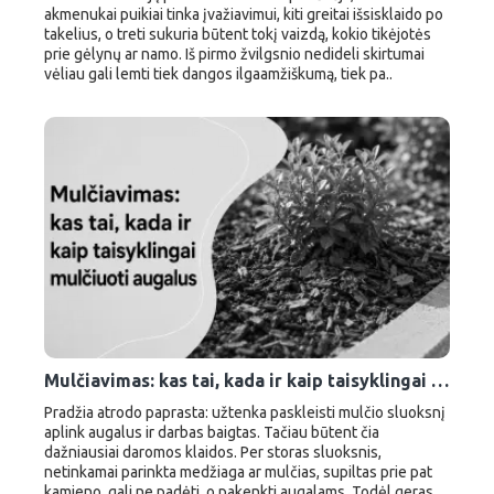
akmenukai puikiai tinka įvažiavimui, kiti greitai išsisklaido po
takelius, o treti sukuria būtent tokį vaizdą, kokio tikėjotės
prie gėlynų ar namo. Iš pirmo žvilgsnio nedideli skirtumai
vėliau gali lemti tiek dangos ilgaamžiškumą, tiek pa..
Mulčiavimas: kas tai, kada ir kaip taisyklingai mulčiuoti augalus
Pradžia atrodo paprasta: užtenka paskleisti mulčio sluoksnį
aplink augalus ir darbas baigtas. Tačiau būtent čia
dažniausiai daromos klaidos. Per storas sluoksnis,
netinkamai parinkta medžiaga ar mulčias, supiltas prie pat
kamieno, gali ne padėti, o pakenkti augalams. Todėl geras