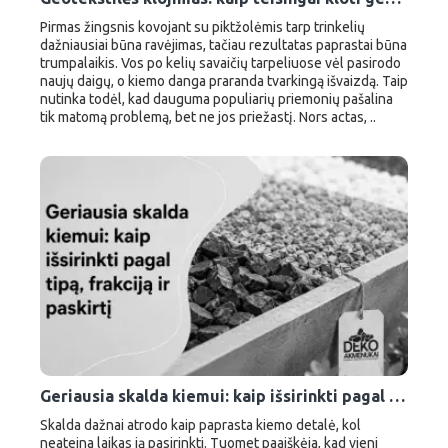
Pirmas žingsnis kovojant su piktžolėmis tarp trinkelių
dažniausiai būna ravėjimas, tačiau rezultatas paprastai būna
trumpalaikis. Vos po kelių savaičių tarpeliuose vėl pasirodo
naujų daigų, o kiemo danga praranda tvarkingą išvaizdą. Taip
nutinka todėl, kad dauguma populiarių priemonių pašalina
tik matomą problemą, bet ne jos priežastį. Nors actas, ..
Geriausia skalda kiemui: kaip išsirinkti pagal tipą, frakciją ir paskirtį
Skalda dažnai atrodo kaip paprasta kiemo detalė, kol
neateina laikas ją pasirinkti. Tuomet paaiškėja, kad vieni