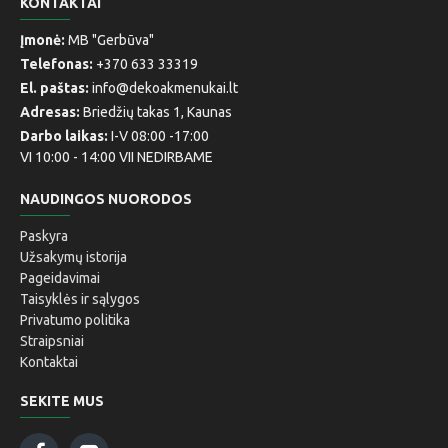
KONTAKTAI
Įmonė:
MB "Gerbūva"
Telefonas:
+370 633 33319
El. paštas:
info@dekoakmenukai.lt
Adresas:
Briedžių takas 1, Kaunas
Darbo laikas:
I-V 08:00 -17:00
VI 10:00 - 14:00 VII NEDIRBAME
NAUDINGOS NUORODOS
Paskyra
Užsakymų istorija
Pageidavimai
Taisyklės ir sąlygos
Privatumo politika
Straipsniai
Kontaktai
SEKITE MUS