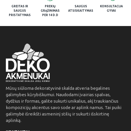
GREITAS IR
PREKIŲ
SAUGUS
KONSULTACIJA
SAUGUS
GRĄŽINIMAS
ATSISKAITYMAS
GYVAI
PRISTATYMAS
PER 14 D.D
Mūsų siūloma dekoratyvinė skalda atveria begalines
galimybes kūrybiškumui. Naudodami įvairias spalvas,
dydžius ir formas, galite sukurti unikalius, akį traukiančius
kompozicijų akcentus savo sode ar aplink namus. Tai puiki
galimybė išreikšti asmeninį stilių ir sukurti išskirtinę
aplinką.