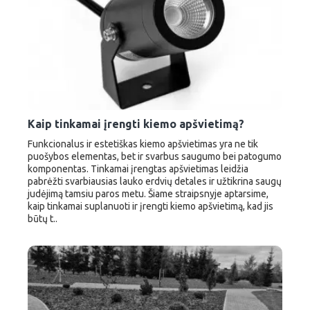
Kaip tinkamai įrengti kiemo apšvietimą?
Funkcionalus ir estetiškas kiemo apšvietimas yra ne tik
puošybos elementas, bet ir svarbus saugumo bei patogumo
komponentas. Tinkamai įrengtas apšvietimas leidžia
pabrėžti svarbiausias lauko erdvių detales ir užtikrina saugų
judėjimą tamsiu paros metu. Šiame straipsnyje aptarsime,
kaip tinkamai suplanuoti ir įrengti kiemo apšvietimą, kad jis
būtų t..