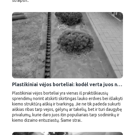
straipsn..
Plastikiniai vėjos borteliai: kodėl verta juos naudoti kiemo tvarkymui?
Plastikiniai vėjos borteliai yra vienas iš praktiškiausių
sprendimų norint atskirti skirtingas lauko erdves bei išlaikyti
kiemo struktūrą aiškią ir tvarkingą. Jie ne tik padeda sukurti
aiškias ribas tarp vejos, gėlynų ar takelių, bet ir turi daugybę
privalumų, kurie daro juos itin populiariais tarp sodininkų ir
kiemo dizaino entuziastų. Šiame strai..