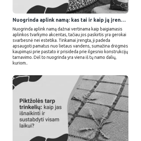
Nuogrinda aplink namą: kas tai ir kaip ją įrengti iš akmenukų
Nuogrinda aplink namą dažnai vertinama kaip baigiamasis
aplinkos tvarkymo akcentas, tačiau jos paskirtis yra gerokai
svarbesnė nei estetika. Tinkamai įrengta, ji padeda
apsaugoti pamatus nuo lietaus vandens, sumažina drėgmės
kaupimąsi prie pastato ir prisideda prie ilgesnio konstrukcijų
tarnavimo. Dėl to nuogrinda yra viena iš tų namo dalių,
kuriom..