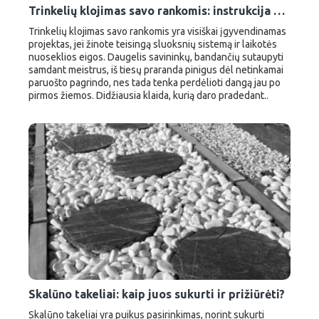
Trinkelių klojimas savo rankomis: instrukcija pradedantiesiems
Trinkelių klojimas savo rankomis yra visiškai įgyvendinamas
projektas, jei žinote teisingą sluoksnių sistemą ir laikotės
nuoseklios eigos. Daugelis savininkų, bandančių sutaupyti
samdant meistrus, iš tiesų praranda pinigus dėl netinkamai
paruošto pagrindo, nes tada tenka perdėlioti dangą jau po
pirmos žiemos. Didžiausia klaida, kurią daro pradedant..
Skalūno takeliai: kaip juos sukurti ir prižiūrėti?
Skalūno takeliai yra puikus pasirinkimas, norint sukurti