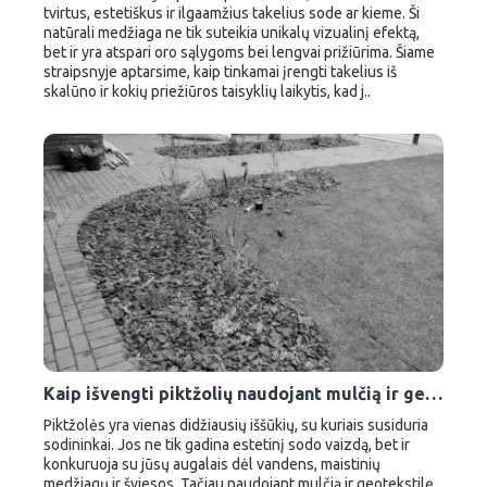
tvirtus, estetiškus ir ilgaamžius takelius sode ar kieme. Ši
natūrali medžiaga ne tik suteikia unikalų vizualinį efektą,
bet ir yra atspari oro sąlygoms bei lengvai prižiūrima. Šiame
straipsnyje aptarsime, kaip tinkamai įrengti takelius iš
skalūno ir kokių priežiūros taisyklių laikytis, kad j..
Kaip išvengti piktžolių naudojant mulčią ir geotekstilę?
Piktžolės yra vienas didžiausių iššūkių, su kuriais susiduria
sodininkai. Jos ne tik gadina estetinį sodo vaizdą, bet ir
konkuruoja su jūsų augalais dėl vandens, maistinių
medžiagų ir šviesos. Tačiau naudojant mulčią ir geotekstilę,