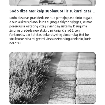
Sodo dizainas: kaip suplanuoti ir sukurti gražų sodą nuo nulio
Sodo dizainas prasideda ne nuo pirmojo pasodinto augalo,
o nuo aiškaus plano, kuris sujungia sklypo sąlygas, šeimos
poreikius ir estetinę viziją į vientisą sistemą. Dauguma
žmonių pradeda nuo atskirų pirkinių: čia rožė, ten
fontanėlis, dar keletas dekoratyvinių akmenukų. Bet be
struktūros visa tai greitai virsta netvarkingu rinkiniu, kuris
nei džiu..