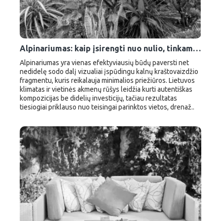
Alpinariumas: kaip įsirengti nuo nulio, tinkami augalai ir dizaino idėjos
Alpinariumas yra vienas efektyviausių būdų paversti net
nedidelę sodo dalį vizualiai įspūdingu kalnų kraštovaizdžio
fragmentu, kuris reikalauja minimalios priežiūros. Lietuvos
klimatas ir vietinės akmenų rūšys leidžia kurti autentiškas
kompozicijas be didelių investicijų, tačiau rezultatas
tiesiogiai priklauso nuo teisingai parinktos vietos, drenaž..