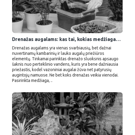
Drenažas augalams: kas tai, kokias medžiagas rinktis ir kaip teisingai sudaryti
Drenažas augalams yra vienas svarbiausių, bet dažnai
nuvertinamų kambarinių ir lauko augalų priežiūros
elementų. Tinkamai parinktas drenažo sluoksnis apsaugo
šaknis nuo perteklinio vandens, kuris yra bene dažniausia
priežastis, kodėl vazoniniai augalai žūva net patyrusių
augintojų namuose. Ne bet koks drenažas veikia vienodai.
Pasirinkta medžiaga, ..