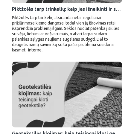
Piktžolės tarp trinkelių: kaip jas išnaikinti ir sustabdyti visam laikui?
Piktžolės tarp trinkelių atsiranda net ir reguliariai
prižiūrimose kiemo dangose, todėl vien jų išrovimas retai
išsprendžia problemą ilgam. Sėklos nuolat patenka į siūles
su vėju, lietumi ar nešvarumais, o atviri tarpai sudaro
palankias sąlygas naujiems augalams sudygti. Dėl to
daugelis namų savininkų su ta pačia problema susiduria
kasmet. Interne..
Geotekstilės klojimas: kaip teisingai kloti geotekstilę?