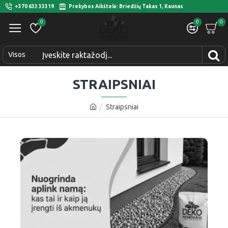
+370 633 33319
Prekybos Aikštelė: Briedžių Takas 1, Kaunas
0
0
0
Visos
STRAIPSNIAI
Straipsniai