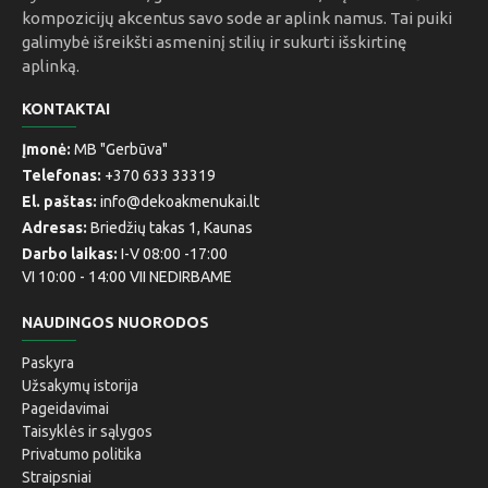
kompozicijų akcentus savo sode ar aplink namus. Tai puiki
galimybė išreikšti asmeninį stilių ir sukurti išskirtinę
aplinką.
KONTAKTAI
Įmonė:
MB "Gerbūva"
Telefonas:
+370 633 33319
El. paštas:
info@dekoakmenukai.lt
Adresas:
Briedžių takas 1, Kaunas
Darbo laikas:
I-V 08:00 -17:00
VI 10:00 - 14:00 VII NEDIRBAME
NAUDINGOS NUORODOS
Paskyra
Užsakymų istorija
Pageidavimai
Taisyklės ir sąlygos
Privatumo politika
Straipsniai