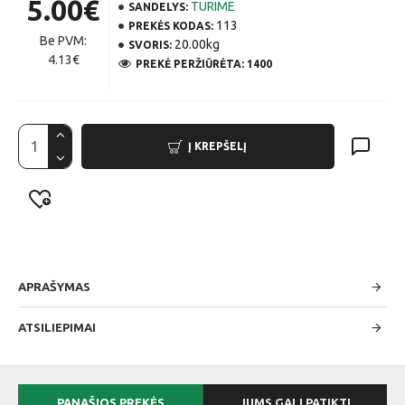
5.00€
TURIME
SANDELYS:
113
PREKĖS KODAS:
Be PVM:
20.00kg
SVORIS:
4.13€
PREKĖ PERŽIŪRĖTA: 1400
Į KREPŠELĮ
APRAŠYMAS
ATSILIEPIMAI
PANAŠIOS PREKĖS
JUMS GALI PATIKTI