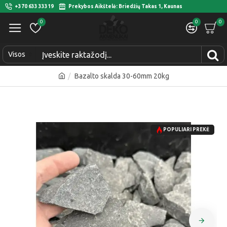
+370 633 33319
Prekybos Aikštelė: Briedžių Takas 1, Kaunas
0
0
0
Visos
Bazalto skalda 30-60mm 20kg
POPULIARI PREKĖ