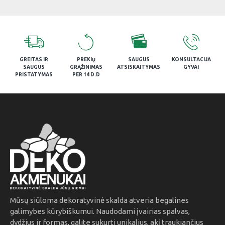
GREITAS IR
PREKIŲ
SAUGUS
KONSULTACIJA
SAUGUS
GRĄŽINIMAS
ATSISKAITYMAS
GYVAI
PRISTATYMAS
PER 14 D.D
Mūsų siūloma dekoratyvinė skalda atveria begalines
galimybes kūrybiškumui. Naudodami įvairias spalvas,
dydžius ir formas, galite sukurti unikalius, akį traukiančius