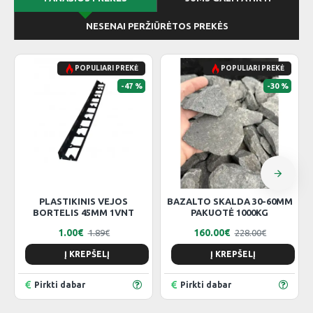
NESENAI PERŽIŪRĖTOS PREKĖS
POPULIARI PREKĖ
POPULIARI PREKĖ
-47 %
-30 %
PLASTIKINIS VEJOS
BAZALTO SKALDA 30-60MM
BORTELIS 45MM 1VNT
PAKUOTĖ 1000KG
1.00€
160.00€
1.89€
228.00€
Į KREPŠELĮ
Į KREPŠELĮ
Pirkti dabar
Pirkti dabar