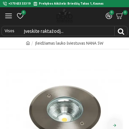
+370 633 33319
Prekybos Aikštelė: Briedžių Takas 1, Kaunas
0
0
0
Visos
Įleidžiamas lauko šviestuvas NANA 5W