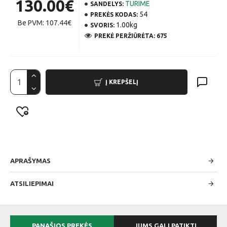
130.00€
TURIME
SANDELYS:
54
PREKĖS KODAS:
Be PVM: 107.44€
1.00kg
SVORIS:
PREKĖ PERŽIŪRĖTA: 675
Į KREPŠELĮ
APRAŠYMAS
ATSILIEPIMAI
PANAŠIOS PREKĖS
JUMS GALI PATIKTI