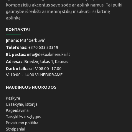
kompozicijų akcentus savo sode ar aplink namus. Tai puiki
galimybė išreikšti asmeninį stilių ir sukurti išskirtinę
aplinką.
KONTAKTAI
Įmonė:
MB "Gerbūva"
Telefonas:
+370 633 33319
El. paštas:
info@dekoakmenukai.lt
Adresas:
Briedžių takas 1, Kaunas
Darbo laikas:
I-V 08:00 -17:00
VI 10:00 - 14:00 VII NEDIRBAME
NAUDINGOS NUORODOS
Paskyra
Užsakymų istorija
Pageidavimai
Taisyklės ir sąlygos
Privatumo politika
Straipsniai