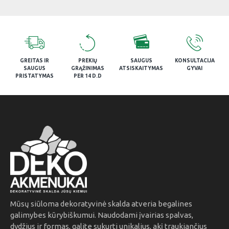
GREITAS IR
PREKIŲ
SAUGUS
KONSULTACIJA
SAUGUS
GRĄŽINIMAS
ATSISKAITYMAS
GYVAI
PRISTATYMAS
PER 14 D.D
Mūsų siūloma dekoratyvinė skalda atveria begalines
galimybes kūrybiškumui. Naudodami įvairias spalvas,
dydžius ir formas, galite sukurti unikalius, akį traukiančius