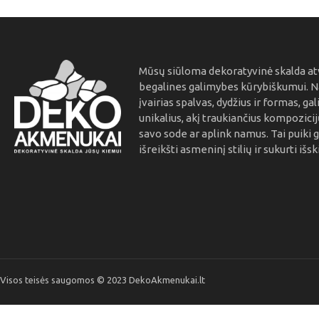
Mūsų siūloma dekoratyvinė skalda at
begalines galimybes kūrybiškumui. 
įvairias spalvas, dydžius ir formas, gal
unikalius, akį traukiančius kompozici
savo sode ar aplink namus. Tai puiki 
išreikšti asmeninį stilių ir sukurti išsk
Visos teisės saugomos © 2023 DekoAkmenukai.lt