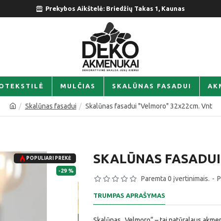
Prekybos Aikštelė: Briedžių Takas 1, Kaunas
OTEKSTILĖ
MULČIAS
SKALŪNAS FASADUI
AK
Skalūnas fasadui
Skalūnas fasadui "Velmoro" 32x22cm. Vnt
SKALŪNAS FASADUI
POPULIARI PREKĖ
-29 %
Paremta 0 įvertinimais.
-
P
TRUMPAS APRAŠYMAS
Skalūnas „Velmoro“ – tai natūralaus akmens 