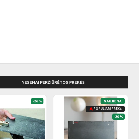
NESENAI PERŽIŪRĖTOS PREKĖS
-26 %
NAUJIENA
POPULIARI PREKĖ
-20 %