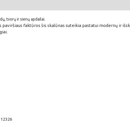
adų, tvorų ir sienų apdailai.
 paviršiaus faktūros šis skalūnas suteikia pastatui modernų ir išskir
giai.
N 12326