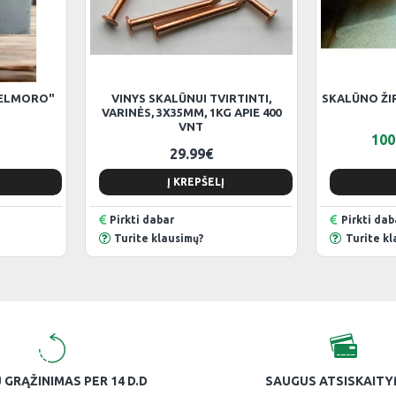
VELMORO"
VINYS SKALŪNUI TVIRTINTI,
SKALŪNO ŽI
T
VARINĖS, 3X35MM, 1KG APIE 400
VNT
100
29.99€
Į KREPŠELĮ
Pirkti dabar
Pirkti dab
Turite klausimų?
Turite kl
 GRĄŽINIMAS PER 14 D.D
SAUGUS ATSISKAIT