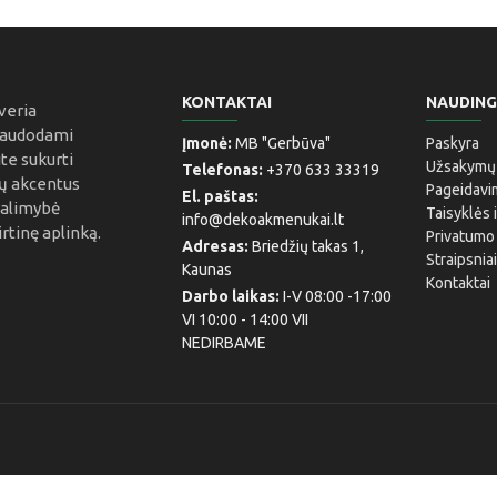
KONTAKTAI
NAUDIN
veria
Naudodami
Įmonė:
MB "Gerbūva"
Paskyra
ite sukurti
Užsakymų i
Telefonas:
+370 633 33319
jų akcentus
Pageidavi
El. paštas:
galimybė
Taisyklės 
info@dekoakmenukai.lt
irtinę aplinką.
Privatumo 
Adresas:
Briedžių takas 1,
Straipsnia
Kaunas
Kontaktai
Darbo laikas:
I-V 08:00 -17:00
VI 10:00 - 14:00 VII
NEDIRBAME