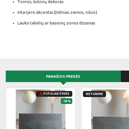
Tvoros, kolonų dekoras
Interjero akcentai (židiniai, sienos, nišos)
Lauko takelių ar baseinų zonos dizainas
PANAŠIOS PREKĖS
POPULIARI PREKĖ
NETURIME
-18 %