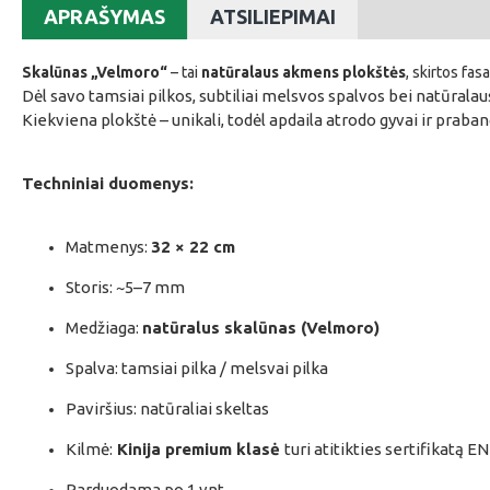
APRAŠYMAS
ATSILIEPIMAI
Skalūnas „Velmoro“
– tai
natūralaus akmens plokštės
, skirtos fas
Dėl savo tamsiai pilkos, subtiliai melsvos spalvos bei natūralaus
Kiekviena plokštė – unikali, todėl apdaila atrodo gyvai ir praban
Techniniai duomenys:
Matmenys:
32 × 22 cm
Storis: ~5–7 mm
Medžiaga:
natūralus skalūnas (Velmoro)
Spalva: tamsiai pilka / melsvai pilka
Paviršius: natūraliai skeltas
Kilmė:
Kinija premium klasė
turi atitikties sertifikatą E
Parduodama po 1 vnt.