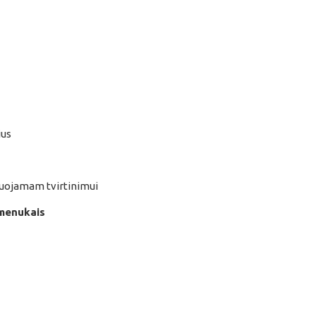
ius
juojamam tvirtinimui
kmenukais