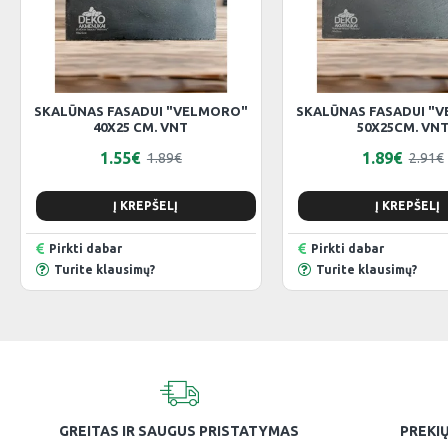
SKALŪNAS FASADUI "VELMORO"
SKALŪNAS FASADUI "
40X25 CM. VNT
50X25CM. VN
1.55€
1.89€
1.89€
2.91€
Į KREPŠELĮ
Į KREPŠELĮ
Pirkti dabar
Pirkti dabar
Turite klausimų?
Turite klausimų?
GREITAS IR SAUGUS PRISTATYMAS
PREKIŲ