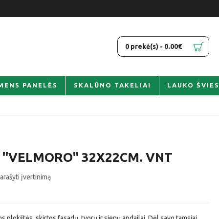
0 prekė(s) - 0.00€
MENS PANELĖS
SKALŪNO TAKELIAI
LAUKO ŠVIE
 "VELMORO" 32X22CM. VNT
arašyti įvertinimą
plokštės, skirtos fasadų, tvorų ir sienų apdailai. Dėl savo tamsiai