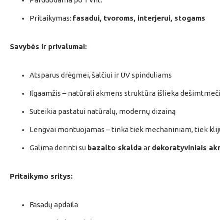
Pritaikymas:
fasadui, tvoroms, interjerui, stogams
Savybės ir privalumai:
Atsparus drėgmei, šalčiui ir UV spinduliams
Ilgaamžis – natūrali akmens struktūra išlieka dešimtmeč
Suteikia pastatui natūralų, modernų dizainą
Lengvai montuojamas – tinka tiek mechaniniam, tiek kli
Galima derinti su
bazalto skalda
ar
dekoratyviniais a
Pritaikymo sritys:
Fasadų apdaila