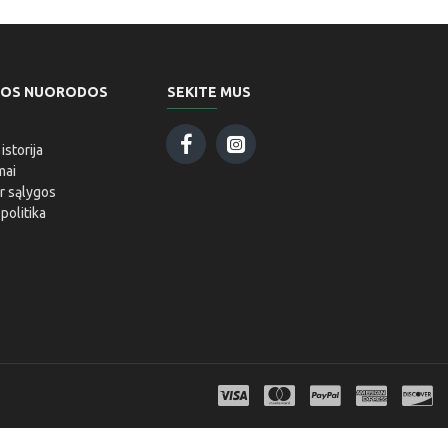
GOS NUORODOS
SEKITE MUS
storija
mai
ir sąlygos
politika
i