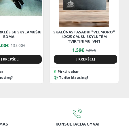
RKLĖS SU SKYLAMUŠIU
SKALŪNAS FASADUI "VELMORO"
EDMA
40X25 CM. SU SKYLUTĖM
TVIRTINIMUI VNT
.00€
135.00€
1.59€
1.99€
Į KREPŠELĮ
Į KREPŠELĮ
ar
Pirkti dabar
ausimų?
Turite klausimų?
YMAS
KONSULTACIJA GYVAI