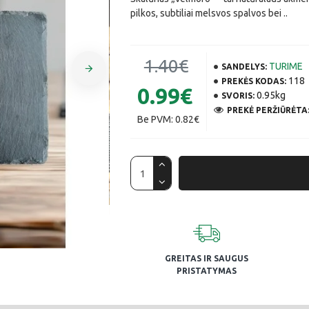
pilkos, subtiliai melsvos spalvos bei ..
1.40€
TURIME
SANDELYS:
118
PREKĖS KODAS:
0.99€
0.95kg
SVORIS:
PREKĖ PERŽIŪRĖTA:
Be PVM: 0.82€
GREITAS IR SAUGUS
PRISTATYMAS