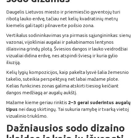
Daugelis Lietuvos miesto ir priemiesčio gyventojų turi
ribotą lauko erdvę, tačiau net kelių kvadratinių metrų
kiemelis gali tapti pilnaverte poilsio zona.
Vertikalus sodininkavimas yra pirmasis sąjungininkas: sienų
vazonai, vijokliniai augalai ir pakabinamos lentynos
išlaisvina grindų plotą. Šviesios dangos ir lauko veidrodžiai
vizualiai didina erdvę, nes atspindi šviesą ir kuria gylio
iliuziją.
Kelių lygių kompozicijos, kaip pakelta lysvė šalia žemesnio
takelio, suteikia perspektyvą net labai mažame plote.
Kelias funkcines zonas galima atskirti tiesiog keičiant
dangos medžiagą ar augalų aukštį.
Mažame kieme geriau rinktis
2–3 gerai suderintus augalų
tipus
nei daug skirtingų. Tai sukuria ramybę ir tvarką vietoj
vizualinio triukšmo.
Dažniausios sodo dizaino