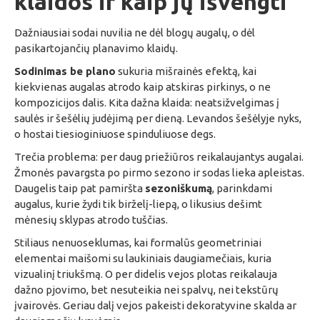
klaidos ir kaip jų išvengti
Dažniausiai sodai nuvilia ne dėl blogų augalų, o dėl
pasikartojančių planavimo klaidų.
Sodinimas be plano
sukuria mišrainės efektą, kai
kiekvienas augalas atrodo kaip atskiras pirkinys, o ne
kompozicijos dalis. Kita dažna klaida: neatsižvelgimas į
saulės ir šešėlių judėjimą per dieną. Levandos šešėlyje nyks,
o hostai tiesioginiuose spinduliuose degs.
Trečia problema: per daug priežiūros reikalaujantys augalai.
Žmonės pavargsta po pirmo sezono ir sodas lieka apleistas.
Daugelis taip pat pamiršta
sezoniškumą
, parinkdami
augalus, kurie žydi tik birželį-liepą, o likusius dešimt
mėnesių sklypas atrodo tuščias.
Stiliaus nenuoseklumas, kai formalūs geometriniai
elementai maišomi su laukiniais daugiamečiais, kuria
vizualinį triukšmą. O per didelis vejos plotas reikalauja
dažno pjovimo, bet nesuteikia nei spalvų, nei tekstūrų
įvairovės. Geriau dalį vejos pakeisti dekoratyvine skalda ar