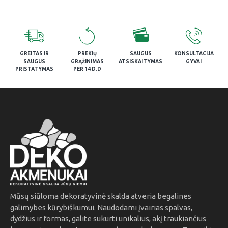
GREITAS IR
PREKIŲ
SAUGUS
KONSULTACIJA
SAUGUS
GRĄŽINIMAS
ATSISKAITYMAS
GYVAI
PRISTATYMAS
PER 14 D.D
Mūsų siūloma dekoratyvinė skalda atveria begalines
galimybes kūrybiškumui. Naudodami įvairias spalvas,
dydžius ir formas, galite sukurti unikalius, akį traukiančius