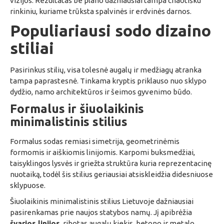
vizijos. Rezultatas be plano dažniausiai tampa chaotišku
rinkiniu, kuriame trūksta spalvinės ir erdvinės darnos.
Populiariausi sodo dizaino
stiliai
Pasirinkus stilių, visa tolesnė augalų ir medžiagų atranka
tampa paprastesnė. Tinkama kryptis priklauso nuo sklypo
dydžio, namo architektūros ir šeimos gyvenimo būdo.
Formalus ir šiuolaikinis
minimalistinis stilius
Formalus sodas remiasi simetrija, geometrinėmis
formomis ir aiškiomis linijomis. Karpomi buksmedžiai,
taisyklingos lysvės ir griežta struktūra kuria reprezentacinę
nuotaiką, todėl šis stilius geriausiai atsiskleidžia didesniuose
sklypuose.
Šiuolaikinis minimalistinis stilius Lietuvoje dažniausiai
pasirenkamas prie naujos statybos namų. Jį apibrėžia
švarios linijos
, ribotas augalų kiekis, betono ir metalo