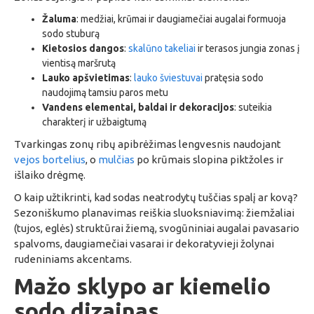
Žaluma
: medžiai, krūmai ir daugiamečiai augalai formuoja
sodo stuburą
Kietosios dangos
:
skalūno takeliai
ir terasos jungia zonas į
vientisą maršrutą
Lauko apšvietimas
:
lauko šviestuvai
pratęsia sodo
naudojimą tamsiu paros metu
Vandens elementai, baldai ir dekoracijos
: suteikia
charakterį ir užbaigtumą
Tvarkingas zonų ribų apibrėžimas lengvesnis naudojant
vejos bortelius
, o
mulčias
po krūmais slopina piktžoles ir
išlaiko drėgmę.
O kaip užtikrinti, kad sodas neatrodytų tuščias spalį ar kovą?
Sezoniškumo planavimas reiškia sluoksniavimą: žiemžaliai
(tujos, eglės) struktūrai žiemą, svogūniniai augalai pavasario
spalvoms, daugiamečiai vasarai ir dekoratyvieji žolynai
rudeniniams akcentams.
Mažo sklypo ar kiemelio
sodo dizainas