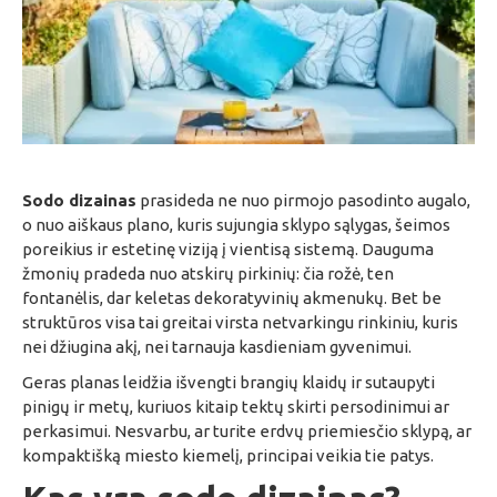
Sodo dizainas
prasideda ne nuo pirmojo pasodinto augalo,
o nuo aiškaus plano, kuris sujungia sklypo sąlygas, šeimos
poreikius ir estetinę viziją į vientisą sistemą. Dauguma
žmonių pradeda nuo atskirų pirkinių: čia rožė, ten
fontanėlis, dar keletas dekoratyvinių akmenukų. Bet be
struktūros visa tai greitai virsta netvarkingu rinkiniu, kuris
nei džiugina akį, nei tarnauja kasdieniam gyvenimui.
Geras planas leidžia išvengti brangių klaidų ir sutaupyti
pinigų ir metų, kuriuos kitaip tektų skirti persodinimui ar
perkasimui. Nesvarbu, ar turite erdvų priemiesčio sklypą, ar
kompaktišką miesto kiemelį, principai veikia tie patys.