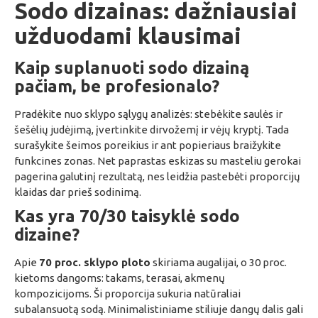
Sodo dizainas: dažniausiai
užduodami klausimai
Kaip suplanuoti sodo dizainą
pačiam, be profesionalo?
Pradėkite nuo sklypo sąlygų analizės: stebėkite saulės ir
šešėlių judėjimą, įvertinkite dirvožemį ir vėjų kryptį. Tada
surašykite šeimos poreikius ir ant popieriaus braižykite
funkcines zonas. Net paprastas eskizas su masteliu gerokai
pagerina galutinį rezultatą, nes leidžia pastebėti proporcijų
klaidas dar prieš sodinimą.
Kas yra 70/30 taisyklė sodo
dizaine?
Apie
70 proc. sklypo ploto
skiriama augalijai, o 30 proc.
kietoms dangoms: takams, terasai, akmenų
kompozicijoms. Ši proporcija sukuria natūraliai
subalansuotą sodą. Minimalistiniame stiliuje dangų dalis gali