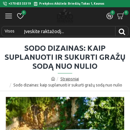
+370 633 33319
Prekybos Aikštelė: Briedžių Takas 1, Kaunas
0
0
0
Visos
SODO DIZAINAS: KAIP
SUPLANUOTI IR SUKURTI GRAŽŲ
SODĄ NUO NULIO
Straipsniai
Sodo dizainas: kaip suplanuoti ir sukurti gražų sodą nuo nulio