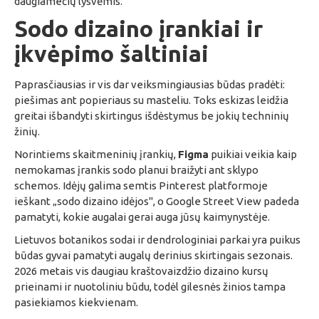
daugiamečių lysvėmis.
Sodo dizaino įrankiai ir
įkvėpimo šaltiniai
Paprasčiausias ir vis dar veiksmingiausias būdas pradėti:
piešimas ant popieriaus su masteliu. Toks eskizas leidžia
greitai išbandyti skirtingus išdėstymus be jokių techninių
žinių.
Norintiems skaitmeninių įrankių,
Figma
puikiai veikia kaip
nemokamas įrankis sodo planui braižyti ant sklypo
schemos. Idėjų galima semtis Pinterest platformoje
ieškant „sodo dizaino idėjos", o Google Street View padeda
pamatyti, kokie augalai gerai auga jūsų kaimynystėje.
Lietuvos botanikos sodai ir dendrologiniai parkai yra puikus
būdas gyvai pamatyti augalų derinius skirtingais sezonais.
2026 metais vis daugiau kraštovaizdžio dizaino kursų
prieinami ir nuotoliniu būdu, todėl gilesnės žinios tampa
pasiekiamos kiekvienam.