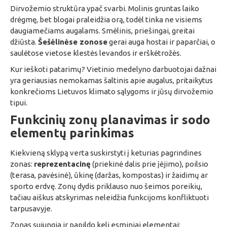
Dirvožemio struktūra ypač svarbi. Molinis gruntas laiko
drėgmę, bet blogai praleidžia orą, todėl tinka ne visiems
daugiamečiams augalams. Smėlinis, priešingai, greitai
džiūsta.
Šešėlinėse zonose
gerai auga hostai ir paparčiai, o
saulėtose vietose klestės levandos ir erškėtrožės.
Kur ieškoti patarimų? Vietinio medelyno darbuotojai dažnai
yra geriausias nemokamas šaltinis apie augalus, pritaikytus
konkrečioms Lietuvos klimato sąlygoms ir jūsų dirvožemio
tipui.
Funkcinių zonų planavimas ir sodo
elementų parinkimas
Kiekvieną sklypą verta suskirstyti į keturias pagrindines
zonas:
reprezentacinę
(priekinė dalis prie įėjimo), poilsio
(terasa, pavėsinė), ūkinę (daržas, kompostas) ir žaidimų ar
sporto erdvę. Zonų dydis priklauso nuo šeimos poreikių,
tačiau aiškus atskyrimas neleidžia funkcijoms konfliktuoti
tarpusavyje.
Zonas sujungia ir papildo keli esminiai elementai: