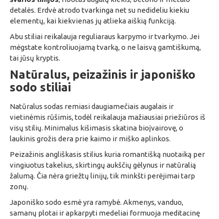
detalės. Erdvė atrodo tvarkinga net su nedideliu kiekiu
elementų, kai kiekvienas jų atlieka aiškią funkciją.
Abu stiliai reikalauja reguliaraus karpymo ir tvarkymo. Jei
mėgstate kontroliuojamą tvarką, o ne laisvą gamtiškumą,
tai jūsų kryptis.
Natūralus, peizažinis ir japoniško
sodo stiliai
Natūralus sodas remiasi daugiamečiais augalais ir
vietinėmis rūšimis, todėl reikalauja mažiausiai priežiūros iš
visų stilių. Minimalus kišimasis skatina bioįvairovę, o
laukinis grožis dera prie kaimo ir miško aplinkos.
Peizažinis angliškasis stilius kuria romantišką nuotaiką per
vingiuotus takelius, skirtingų aukščių gėlynus ir natūralią
žalumą. Čia nėra griežtų linijų, tik minkšti perėjimai tarp
zonų.
Japoniško sodo esmė yra ramybė. Akmenys, vanduo,
samanų plotai ir apkarpyti medeliai formuoja meditacinę