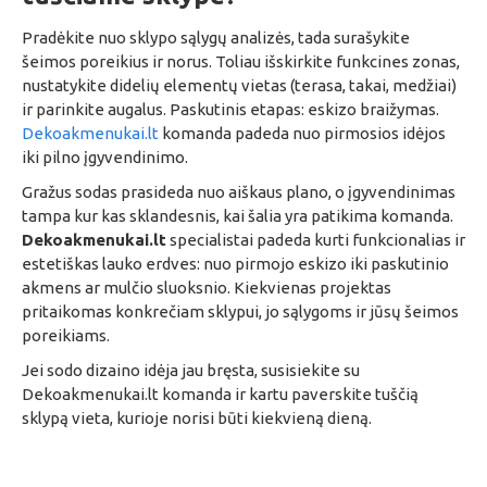
Pradėkite nuo sklypo sąlygų analizės, tada surašykite
šeimos poreikius ir norus. Toliau išskirkite funkcines zonas,
nustatykite didelių elementų vietas (terasa, takai, medžiai)
ir parinkite augalus. Paskutinis etapas: eskizo braižymas.
Dekoakmenukai.lt
komanda padeda nuo pirmosios idėjos
iki pilno įgyvendinimo.
Gražus sodas prasideda nuo aiškaus plano, o įgyvendinimas
tampa kur kas sklandesnis, kai šalia yra patikima komanda.
Dekoakmenukai.lt
specialistai padeda kurti funkcionalias ir
estetiškas lauko erdves: nuo pirmojo eskizo iki paskutinio
akmens ar mulčio sluoksnio. Kiekvienas projektas
pritaikomas konkrečiam sklypui, jo sąlygoms ir jūsų šeimos
poreikiams.
Jei sodo dizaino idėja jau bręsta, susisiekite su
Dekoakmenukai.lt komanda ir kartu paverskite tuščią
sklypą vieta, kurioje norisi būti kiekvieną dieną.