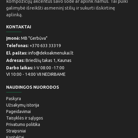
kompozicijų akcentus savo sode ar aplink namus. Tai puiki
galimybė išreikšti asmeninį stilių ir sukurti išskirtinę
aplinką.
KONTAKTAI
Įmonė:
MB "Gerbūva"
Telefonas:
+370 633 33319
El. paštas:
info@dekoakmenukai.lt
Adresas:
Briedžių takas 1, Kaunas
Darbo laikas:
I-V 08:00 -17:00
VI 10:00 - 14:00 VII NEDIRBAME
NAUDINGOS NUORODOS
Paskyra
Užsakymų istorija
Pageidavimai
Taisyklės ir sąlygos
Privatumo politika
Straipsniai
Kontaktai