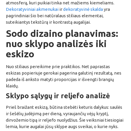
atmosferą, kuri puikiai tinka net mažiems kiemeliams.
Dekoratyviniai akmenukai
ir
dekoratyvinė skalda
yra
pagrindiniai šio bei natūralaus stiliaus elementai,
suteikiantys tekstūrą ir kontrastą augalijai.
Sodo dizaino planavimas:
nuo sklypo analizės iki
eskizo
Nuo stiliaus pereikime prie praktikos. Net paprastas
eskizas popieriuje gerokai pagerina galutinį rezultatą, nes
padeda iš anksto matyti proporcijas ir išvengti brangių
klaidų.
Sklypo sąlygų ir reljefo analizė
Prieš braižant eskizą, būtina stebėti keturis dalykus: saulės
ir šešėlių judėjimą per dieną, vyraujančių vėjų kryptį,
dirvožemio tipą ir reljefo nuolydžius. Šie veiksniai tiesiogiai
lemia, kurie augalai jūsų sklype augs sveikai, o kurie nyks.