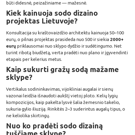
būti didesnė, peizažiniame — mažesnė.
Kiek kainuoja sodo dizaino
projektas Lietuvoje?
Konsultacija su kraštovaizdžio architektu kainuoja 50–100
eurų, o pilnas projektas prasideda nuo 500 ir siekia
2000+
eurų
priklausomai nuo sklypo dydžio ir sudėtingumo. Net
turint ribotą biudžetą, verta pradėti nuo plano ir įgyvendinti
etapais per kelerius metus.
Kaip sukurti gražų sodą mažame
sklype?
Vertikalus sodininkavimas, vijokliniai augalai ir sienų
vazonai leidžia išnaudoti aukštį vietoj ploto. Kelių lygių
kompozicijos, kaip pakelta lysvė šalia žemesnio takelio,
sukuria gylio iliuziją. Rinkitės 2–3 suderintus augalų tipus, o
ne keliolika skirtingų.
Nuo ko pradėti sodo dizainą
tuščiame sklype?