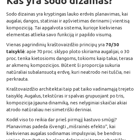
Kas yra sodo dizainas?
Sodo dizainas yra kryptingas lauko erdvės planavimas, kai
augalai, dangos, statiniai ir apšvietimas derinami į vientisą
kompoziciją. Tai apgalvota sistema, kurioje kiekvienas
elementas atlieka savo funkciją ir papildo visumą.
Vienas pagrindinių kraštovaizdžio principų yra
70/30
taisyklė
: apie 70 proc. sklypo ploto skiriama augalijai, o 30
proc. tenka kietosioms dangoms, tokioms kaip takai, terasa
ar akmenų kompozicijos. Būtent ši proporcija sukuria
natūraliai subalansuotą erdvę, kuri neatrodo nei tuščia, nei
perkrauta.
Kraštovaizdžio architektai taip pat taiko vadinamąją trejeto
taisyklę. Augalus, tekstūras ir spalvas grupuojant po tris,
kompozicija įgauna dinamiką, nes nelyginiai skaičiai akiai
atrodo natūraliau nei simetriški deriniai.
Kodėl viso to reikia dar prieš pirmąjį kastuvo smūgį?
Planavimas padeda išvengti „mišrainės efekto", kai
kiekvienas augalas sodinamas impulsyviai, be bendros