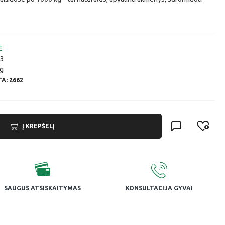
E
3
g
A: 2662
Į KREPŠELĮ
SAUGUS ATSISKAITYMAS
KONSULTACIJA GYVAI