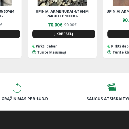
30/60MM
UPINIAI AKMENUKAI 4/16MM
UPINIAI AK
KG
PAKUOTĖ 1000KG
90
70.00€
0€
90.00€
Į KREPŠELĮ
Pirkti dabar
Pirkti dab
Turite klausimų?
Turite kl
 GRĄŽINIMAS PER 14 D.D
SAUGUS ATSISKAIT