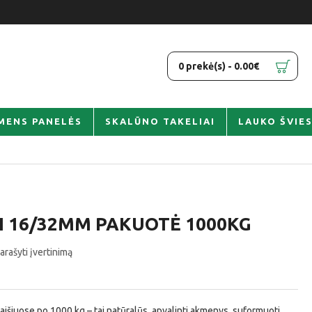
0 prekė(s) - 0.00€
MENS PANELĖS
SKALŪNO TAKELIAI
LAUKO ŠVIE
I 16/32MM PAKUOTĖ 1000KG
arašyti įvertinimą
išiuose po 1000 kg – tai natūralūs, apvalinti akmenys, suformuoti