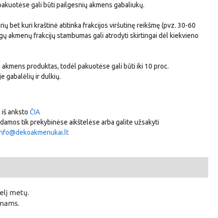
pakuotėse gali būti pailgesnių akmens gabaliukų.
urių bet kuri kraštinė atitinka frakcijos viršutinę reikšmę (pvz. 30-60
gų akmenų frakcijų stambumas gali atrodyti skirtingai dėl kiekvieno
 akmens produktas, todėl pakuotėse gali būti iki 10 proc.
 gabalėlių ir dulkių.
s iš anksto
ČIA
amos tik prekybinėse aikštelėse arba galite užsakyti
info@dekoakmenukai.lt
elį metų.
imams.