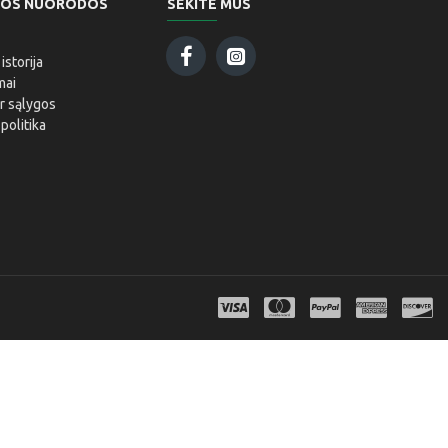
GOS NUORODOS
SEKITE MUS
storija
mai
ir sąlygos
politika
i