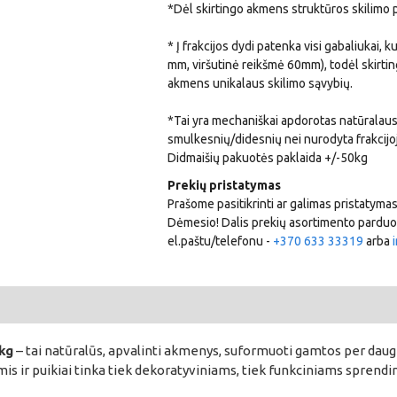
*Dėl skirtingo akmens struktūros skilimo 
* Į frakcijos dydi patenka visi gabaliukai, k
mm, viršutinė reikšmė 60mm), todėl skirtin
akmens unikalaus skilimo sąvybių.
*Tai yra mechaniškai apdorotas natūralaus
smulkesnių/didesnių nei nurodyta frakcijoje
Didmaišių pakuotės paklaida +/-50kg
Prekių pristatymas
Prašome pasitikrinti ar galimas pristatyma
Dėmesio! Dalis prekių asortimento parduod
el.paštu/telefonu -
+370 633 33319
arba
kg
– tai natūralūs, apvalinti akmenys, suformuoti gamtos per daug
mis ir puikiai tinka tiek dekoratyviniams, tiek funkciniams sprend