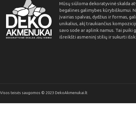
Mūsų siūloma dekoratyvinė skalda at
begalines galimybes kūrybiškumui. 
įvairias spalvas, dydžius ir formas, gal
unikalius, akį traukiančius kompozici
savo sode ar aplink namus. Tai puiki 
išreikšti asmeninį stilių ir sukurti išsk
Visos teisės saugomos © 2023 DekoAkmenukai.lt