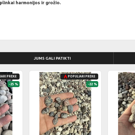
plinkai harmonijos ir grožio.
JUMS GALI PATIKTI
ARI PREKĖ
POPULIARI PREKĖ
-25 %
-22 %