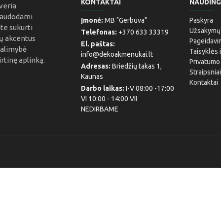
KONTAKTAI
NAUDIN
veria
Naudodami
Įmonė:
MB "Gerbūva"
Paskyra
ite sukurti
Užsakymų i
Telefonas:
+370 633 33319
jų akcentus
Pageidavi
El. paštas:
galimybė
Taisyklės 
info@dekoakmenukai.lt
irtinę aplinką.
Privatumo 
Adresas:
Briedžių takas 1,
Straipsnia
Kaunas
Kontaktai
Darbo laikas:
I-V 08:00 -17:00
VI 10:00 - 14:00 VII
NEDIRBAME