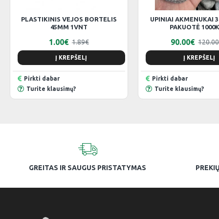
PLASTIKINIS VEJOS BORTELIS
UPINIAI AKMENUKAI 
45MM 1VNT
PAKUOTĖ 1000
1.00€
90.00€
1.89€
120.0
Į KREPŠELĮ
Į KREPŠELĮ
Pirkti dabar
Pirkti dabar
Turite klausimų?
Turite klausimų?
GREITAS IR SAUGUS PRISTATYMAS
PREKIŲ