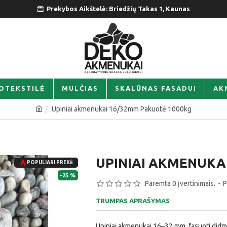
Prekybos Aikštelė: Briedžių Takas 1, Kaunas
OTEKSTILĖ
MULČIAS
SKALŪNAS FASADUI
AK
Upiniai akmenukai 16/32mm Pakuotė 1000kg
UPINIAI AKMENUKA
POPULIARI PREKĖ
-25 %
Paremta 0 įvertinimais.
-
P
TRUMPAS APRAŠYMAS
Upiniai akmenukai 16–32 mm, fasuoti didma