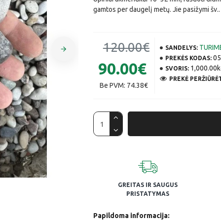
gamtos per daugelį metų. Jie pasižymi šv..
120.00€
TURIM
SANDELYS:
05
PREKĖS KODAS:
90.00€
1,000.00k
SVORIS:
PREKĖ PERŽIŪRĖT
Be PVM: 74.38€
GREITAS IR SAUGUS
PRISTATYMAS
Papildoma informacija: