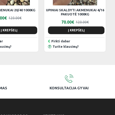
MENUKAI 20/40 1000KG
UPINIAI SKALDYTI AKMENUKAI 4/16
PAKUOTĖ 1000KG
.00€
120.00€
70.00€
120.00€
Į KREPŠELĮ
Į KREPŠELĮ
ar
Pirkti dabar
ausimų?
Turite klausimų?
YMAS
KONSULTACIJA GYVAI