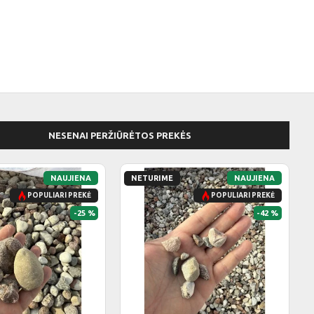
NESENAI PERŽIŪRĖTOS PREKĖS
NAUJIENA
NAUJIENA
NETURIME
POPULIARI PREKĖ
POPULIARI PREKĖ
-25 %
-42 %