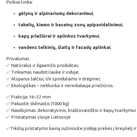
Puikiai tinka:
gėlynų ir alpinariumų dekoravimui
,
takelių, kiemo ir baseinų zonų apipavidalinimui
,
kapų priežiūrai ir aplinkos tvarkymui
,
vandens telkinių, šlaitų ir fasadų aplinkai
,
Privalumai:
✅ Natūralus ir ilgaamžis produktas;
✅ Tinkamas naudoti lauke ir viduje;
✅ Atsparus šalčiui, UV spinduliams ir drėgmei;
✅ Ekologiškas – neblunka ir nereikalauja priežiūros.
✅ Frakcija: 16–32 mm
✅ Pakuotė: didmaišis (1000 kg)
✅ Naudojimas: dekoratyvinis, kraštovaizdžio ir kapų tvarkymui
✅ Pristatymas visoje Lietuvoje
✅Tikslią pristatymo kainą sužinosite įsidėję prekes į krepšelį ir