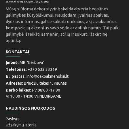
Mūsų siūloma dekoratyvinė skalda atveria begalines
galimybes kūrybiškumui. Naudodami įvairias spalvas,
dydžius ir formas, galite sukurti unikalius, akį traukiančius
kompozicijų akcentus savo sode ar aplink namus. Tai puiki
galimybė išreikšti asmeninį stilių ir sukurti išskirtinę
aplinką.
KONTAKTAI
Įmonė:
MB "Gerbūva"
Telefonas:
+370 633 33319
El. paštas:
info@dekoakmenukai.lt
Adresas:
Briedžių takas 1, Kaunas
Darbo laikas:
I-V 08:00 -17:00
VI 10:00 - 14:00 VII NEDIRBAME
NAUDINGOS NUORODOS
Paskyra
Užsakymų istorija