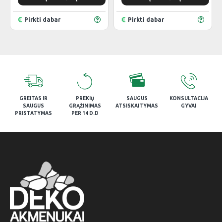
Pirkti dabar
Pirkti dabar
GREITAS IR
PREKIŲ
SAUGUS
KONSULTACIJA
SAUGUS
GRĄŽINIMAS
ATSISKAITYMAS
GYVAI
PRISTATYMAS
PER 14 D.D