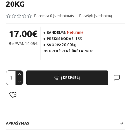
20KG
Paremta 0 įvertinimais.
-
Parašyti įvertinimą
17.00€
Neturime
SANDELYS:
153
PREKĖS KODAS:
Be PVM: 14.05€
20.00kg
SVORIS:
PREKĖ PERŽIŪRĖTA: 1676
Į KREPŠELĮ
APRAŠYMAS