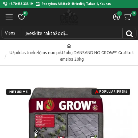
+370 633 33319
Prekybos Aikštelė: Briedžių Takas 1, Kaunas
0
0
0
Visos
Užpildas trinkelėms nuo piktžolių DANSAND NO GROW™ Grafito t
amsios 20kg
NETURIME
POPULIARI PREKĖ