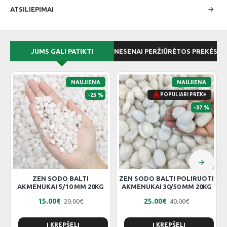
ATSILIEPIMAI
JUMS GALI PATIKTI
NESENAI PERŽIŪRĖTOS PREKĖS
NAUJIENA
NAUJIENA
-25 %
POPULIARI PREKĖ
-37 %
ZEN SODO BALTI
ZEN SODO BALTI POLIRUOTI
AKMENUKAI 5/10 MM 20KG
AKMENUKAI 30/50 MM 20KG
15.00€
25.00€
20.00€
40.00€
Į KREPŠELĮ
Į KREPŠELĮ