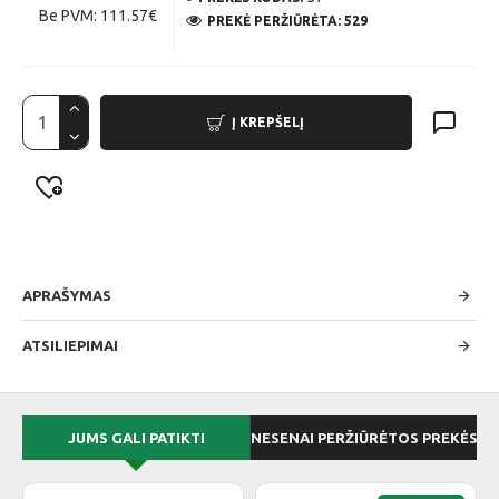
Be PVM: 111.57€
PREKĖ PERŽIŪRĖTA: 529
Į KREPŠELĮ
APRAŠYMAS
ATSILIEPIMAI
JUMS GALI PATIKTI
NESENAI PERŽIŪRĖTOS PREKĖS