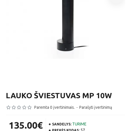
LAUKO ŠVIESTUVAS MP 10W
Paremta 0 įvertinimais.
-
Parašyti įvertinimą
135.00€
TURIME
SANDELYS:
57
PREKĖS KODAS: