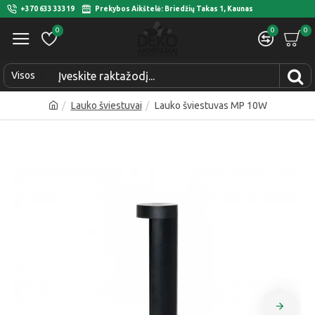
+370 633 33319
Prekybos Aikštelė: Briedžių Takas 1, Kaunas
0
0
0
Visos
Lauko šviestuvai
Lauko šviestuvas MP 10W