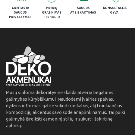
GREITAS IR
PREKIŲ
SAUGUS
KONSULTACIJA
SAUGUS
GRĄŽINIMAS
ATSISKAITYMAS
GYVAI
PRISTATYMAS
PER 14 D.D
Mūsų siūloma dekoratyvinė skalda atveria begalines
galimybes kūrybiškumui. Naudodami įvairias spalvas,
dydžius ir formas, galite sukurti unikalius, akį traukiančius
kompozicijų akcentus savo sode ar aplink namus. Tai puiki
galimybė išreikšti asmeninį stilių ir sukurti išskirtinę
aplinką.