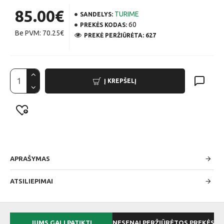
85.00€
TURIME
SANDELYS:
60
PREKĖS KODAS:
Be PVM: 70.25€
PREKĖ PERŽIŪRĖTA: 627
Į KREPŠELĮ
APRAŠYMAS
ATSILIEPIMAI
JUMS GALI PATIKTI
NESENAI PERŽIŪRĖTOS PREKĖS