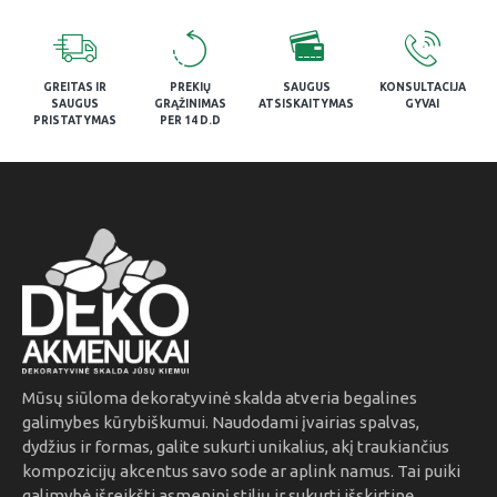
GREITAS IR
PREKIŲ
SAUGUS
KONSULTACIJA
SAUGUS
GRĄŽINIMAS
ATSISKAITYMAS
GYVAI
PRISTATYMAS
PER 14 D.D
Mūsų siūloma dekoratyvinė skalda atveria begalines
galimybes kūrybiškumui. Naudodami įvairias spalvas,
dydžius ir formas, galite sukurti unikalius, akį traukiančius
kompozicijų akcentus savo sode ar aplink namus. Tai puiki
galimybė išreikšti asmeninį stilių ir sukurti išskirtinę