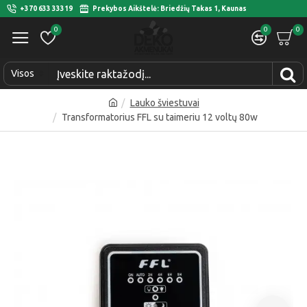
+370 633 33319
Prekybos Aikštelė: Briedžių Takas 1, Kaunas
0
0
0
Visos
Lauko šviestuvai
Transformatorius FFL su taimeriu 12 voltų 80w